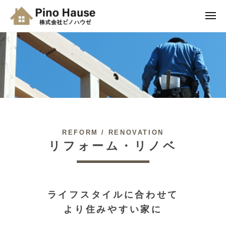
株
ュ
コ
式
ー
メ
ン
会
ニ
株
テ
理
ュ
社
ー
式
想
ン
ピ
を
会
ツ
ノ
形
ハ
へ
社
に
ウ
ス
ピ
。
ゼ
キ
ノ
家
ッ
ハ
族
プ
ウ
REFORM / RENOVATION
が
リフォーム・リノベ
ゼ
笑
顔
に
な
ライフスタイルに合わせて
る
より住みやすい家に
家
。