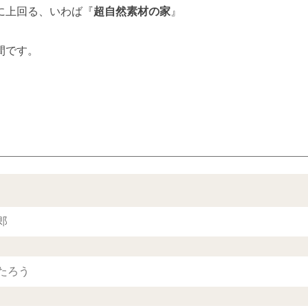
に上回る、いわば『
超自然素材の家
』
間です。