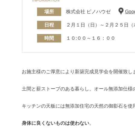
INFORMATION
場所
株式会社 ピノハウゼ
Go
日程
２月１日（日）～２月２５日（
時間
１０:００～１６：００
お施主様のご厚意により新築完成見学会を開催致し
土間と薪ストーブのある暮らし、オール無添加仕様
キッチンの天板には無添加住宅の天然の御影石を使
身体に良くないものは使わない
。