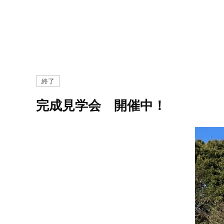
る
家
。
終了
完成見学会 開催中！