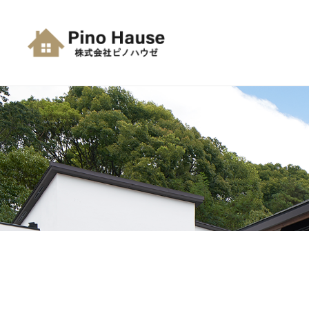
コ
式
ン
会
テ
社
株
ン
理
ピ
ツ
想
式
ノ
へ
を
会
ハ
形
ス
ウ
社
に
キ
ゼ
ピ
。
ッ
ノ
家
プ
族
ハ
が
ウ
笑
ゼ
顔
に
な